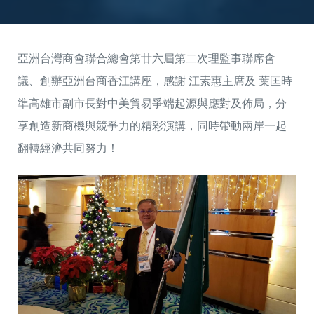
亞洲台灣商會聯合總會第廿六屆第二次理監事聯席會
議、創辦亞洲台商香江講座，感謝 江素惠主席及 葉匡時
準高雄市副市長對中美貿易爭端起源與應對及佈局，分
享創造新商機與競爭力的精彩演講，同時帶動兩岸一起
翻轉經濟共同努力！