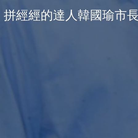
拼經經的達人韓國瑜市