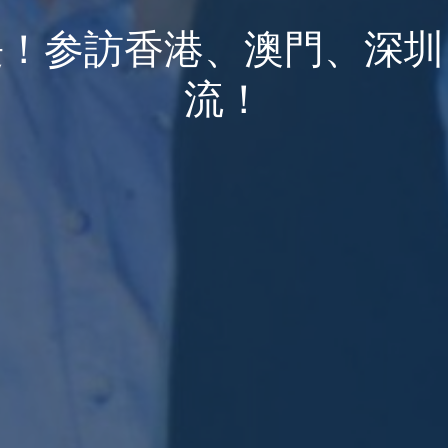
長！参訪香港、澳門、深圳
流！