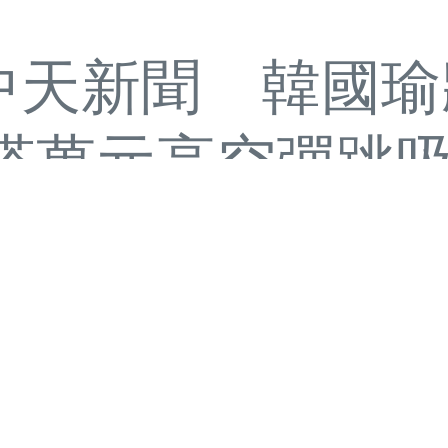
317中天新聞 韓
塔萬元高空彈跳