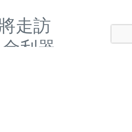
國瑜將走訪
吸金利器