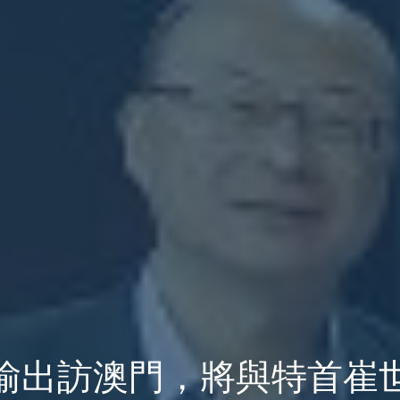
瑜出訪澳門，將與特首崔