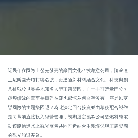
近幾年在國際上發光發亮的豪門文化科技創意公司，隨著迪
士尼樂園光環打響名號，更透過新材料結合文化、科技與創
意征戰於世界各地知名大型主題樂園，而一手打造豪門公司
輝煌績效的董事長簡廷在卻也感慨為何台灣沒有一座足以享
譽國際的主題樂園呢？為此決定回台投資並由幕後配合製作
走向幕前直接投入經營管理，初期選定氫淼公司雙燃料純電
動遊艇搶進水上觀光旅遊共同打造結合生態環保與主題樂園
的觀光旅遊產業。