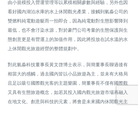
由小規模投入營運管理等以累積相關參數與經驗，另外也因
看好國內湖泊水庫的水上休閒觀光產業，接觸到氫淼公司的
雙燃料純電動遊艇而一拍即合，因為純電動對生態影響降到
最低，也不會汙染水源，對於豪門公司考量的生態保護與生
態創意更是有營運上的加值作用，因此將投放在試水溫的水
上休閒觀光旅遊經營的整體規劃中。
對此氫淼科技董事長黃文啓博士表示，與簡董事長聊過後有
相當大的感觸，過去國內皆以小品旅遊為主，並未有大格局
且足以吸引國際觀光客的主題樂園，簡董事長不僅有國際觀
又具有生態旅遊概念，如若其投入國內觀光旅遊市場再融入
在地文化、創意與科技的元素，將會是未來國內休閒觀光主
流，氫淼科技的雙燃料純電動遊艇採鋰電池為主要供應燃
料，當鋰電池沒電即透過天然氣轉換充電，可維持遊艇長續
航力、無噪音行駛，可挹注水上休閒旅遊觀光更寬廣商機。