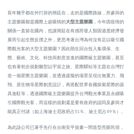
長年幾乎都在外打拚的簡廷在，走的是國際路線，所參與的
主題樂園都是國際上超吸睛的
大型主題樂園
，今年因疫情的
關係一直留在國內，也讓簡廷在有感而發人類因過度經濟發
展而引起生態反撲之外，更思考著台灣為何沒有足以吸引國
際觀光客的大型主題樂園？因此萌生回台投入集環保、生
態、藝術、文化、科技與創意並進的國際級主題樂園，甚至
也有著初步規劃雛型以宇宙之旅、星際驛站等主題在台灣打
造一個星際主題樂園，並透過虛擬的場景呈現出無重力、飛
翔、原生物等星際創意設計，再搭配世界各國探索星際的器
具進駐等，透過國際級主題樂園提升台灣觀光事業及永續吸
引國際觀光客，而這樣的規劃還是要有政府的認同及參與才
能真正付諸（如上海迪士尼政府占51％、迪士尼占49％）。
為此該公司已著手先行在台南安平規畫一間造型亮眼民宿，