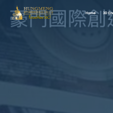
Home
3D En