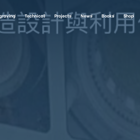
graving
Technical
Projects
News
Books
Shop