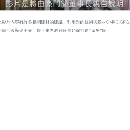
影片內容有許多相關建材的建議，利用對的技術與建材GMRC.GRG
靈活現顯現出來，接下來看看到底是如何打造“城堡”呢～
youku.com/v_show/id_XMjYzMTE3MzMzMg==.html