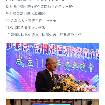
8.全國台灣同胞投資企業聯誼會會長：王屏生
9.金灣區委：陽化冰 書記
10.金灣區人大常委主任：吳文萊
11.金灣區政協主席：何敏
12.高欄港區黨委委員、區管委會：範兆體 副主任