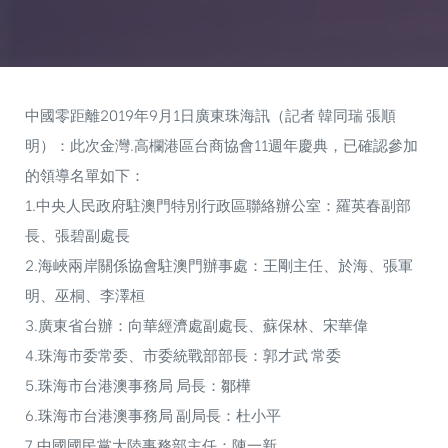
中國零距離2019年9月1日廣東珠海訊（記者 韓同瑞 張順
明）：此次金灣.高欄港區台商協會11週年慶典，已確認參加
的領導名單如下：
1.中央人民政府駐澳門特別行政區聯絡辦公室：羅英春副部
長、張碧副處長
2.海峽兩岸關係協會駐澳門辦事處：王剛主任、於海、張軍
明、巫桐、李澤桓
3.廣東省台辦：向華經濟處副處長、蘇保林、宋華偉
4.珠海市委常委、市委統戰部部長：郭才武 常委
5.珠海市台港澳事務局 局長：鄒樺
6.珠海市台港澳事務局 副局長：杜小平
7.中國國民黨大陸事務部主任：陳一新