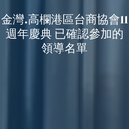
金灣.高欄港區台商協會11
週年慶典 已確認參加的
領導名單