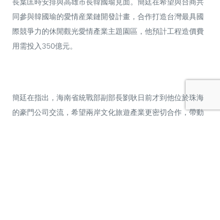
長葉匡時安排與高雄市長韓國瑜見面。簡廷在希望與台商共
同參與韓國瑜的愛情産業鏈開發計畫，合作打造台灣最具國
際競爭力的休閒觀光愛情產業主題園區，他預計工程造價費
用需投入350億元。
簡廷在指出，海南省統戰部副部長劉耿日前才到他位於珠海
的豪門公司交流，希望兩岸文化旅遊產業更密切合作，帶動
經濟發展。
2012年珠海長隆投資全大陸最具影響力的海洋王國主題公
園，引爆大陸以文化為主題的觀光旅遊產業，也受到大陸各
省市官員重視。簡廷在2016年6月參與的上海廸士尼主題公