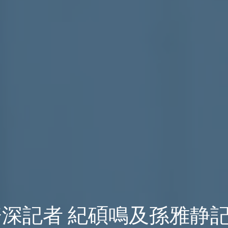
资深記者 紀碩鳴及孫雅静