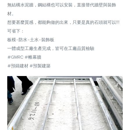
無結構水泥牆，鋼結構也可以安裝，直接替代牆壁與裝飾
材。
想要甚麼質感，都能夠做的出來，只要是真的石頭就可以!!!
可省下：
板模-防水-土水-裝飾板
一體成型工廠生產完成，皆可在工廠品質檢驗
#GMRC
#帷幕牆
#預鑄建材
#預製建築