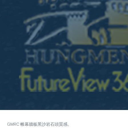
GMRC 帷幕牆板黑沙岩石頭質感。