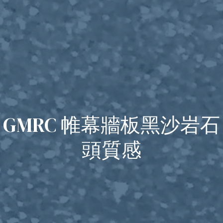
GMRC 帷幕牆板黑沙岩石
頭質感