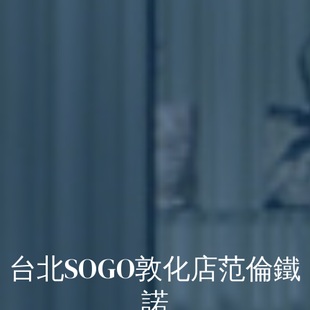
台北SOGO敦化店范倫鐵
諾