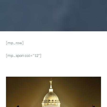
[mp_row]
[mp_span col=”12″]