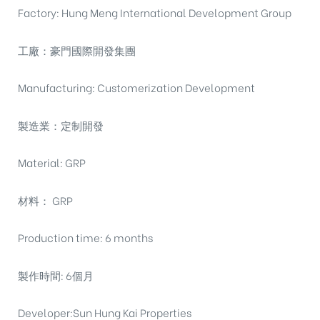
Factory: Hung Meng International Development Group
工廠：豪門國際開發集團
Manufacturing: Customerization Development
製造業：定制開發
Material: GRP
材料： GRP
Production time: 6 months
製作時間: 6個月
Developer:Sun Hung Kai Properties