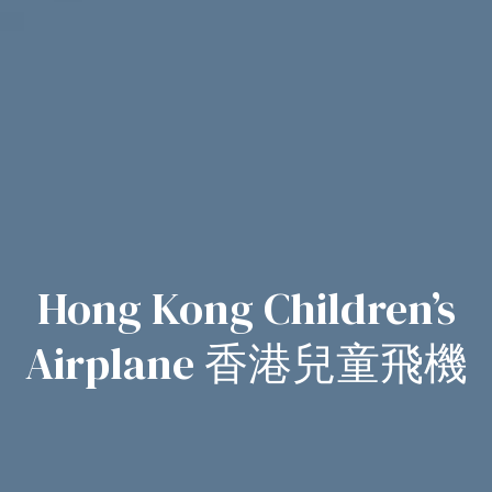
Hong Kong Children’s
Airplane 香港兒童飛機