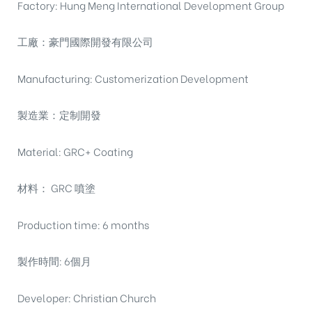
Factory: Hung Meng International Development Group
工廠：豪門國際開發有限公司
Manufacturing: Customerization Development
製造業：定制開發
Material: GRC+ Coating
材料： GRC 噴塗
Production time: 6 months
製作時間: 6個月
Developer: Christian Church