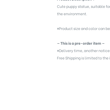
Cute puppy statue, suitable fo
the environment.
※
Product size and color can b
— This is a pre-order item —
※
Delivery time, another notice
Free Shipping is limited to the