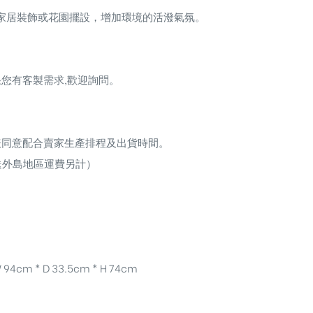
家居裝飾或花園擺設，增加環境的活潑氣氛。
您有客製需求,歡迎詢問。
表同意配合賣家生產排程及出貨時間。
送外島地區運費另計）
 94cm * D 33.5cm * H 74cm