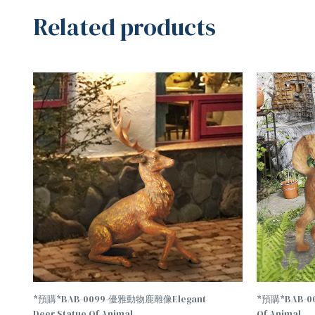
Related products
TREND
TREND
*預購*BAB-0099-優雅動物鹿雕像Elegant
*預購*BAB-0
Deer Statue Of Animal
Of Animal