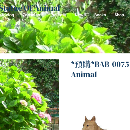
tue Of Animal
graving
Technical
Projects
News
Books
Shop
e Of Animal
*預購*BAB-007
Animal