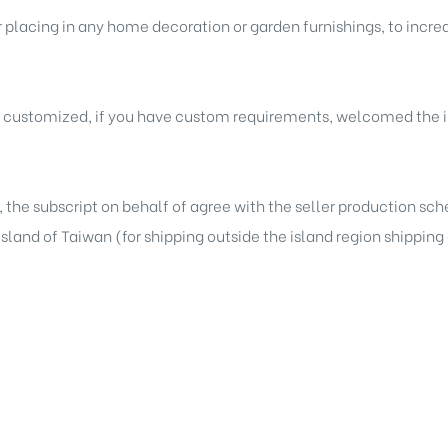
r placing in any home decoration or garden furnishings, to incre
e customized, if you have custom requirements, welcomed the i
, the subscript on behalf of agree with the seller production sc
 island of Taiwan (for shipping outside the island region shippin