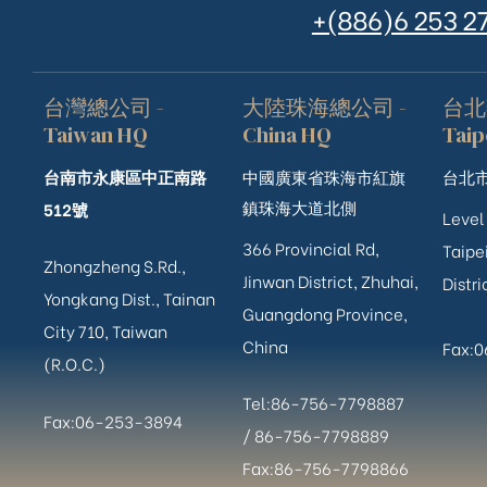
+(886)6 253 2
台灣總公司 -
大陸珠海總公司 -
台北
Taiwan HQ
China HQ
Taip
台南市永康區中正南路
中國廣東省珠海市紅旗
台北市
鎮珠海大道北側
512號
Level
366 Provincial Rd,
Taipei
Zhongzheng S.Rd.,
Jinwan District, Zhuhai,
Distri
Yongkang Dist., Tainan
Guangdong Province,
City 710, Taiwan
China
Fax:
(R.O.C.)
Tel:86-756-7798887
Fax:06-253-3894
/
86-756-
7798889
Fax:86-756-7798866