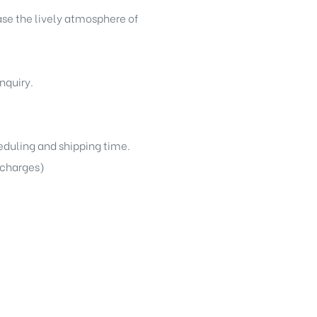
ase the lively atmosphere of
nquiry.
heduling and shipping time.
g charges)