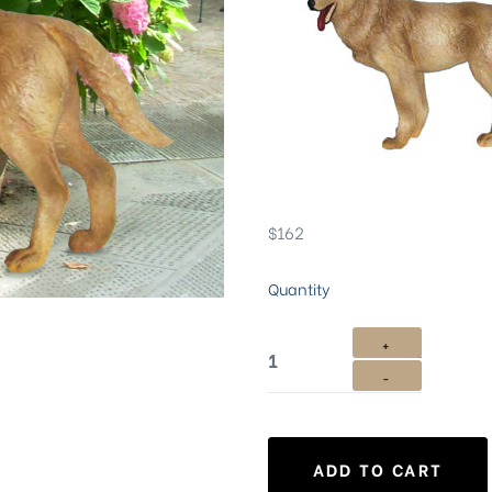
$
162
Quantity
ADD TO CART