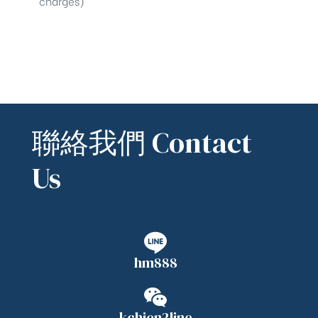
charges)
聯絡我們 Contact
Us
hm888
kchien2line