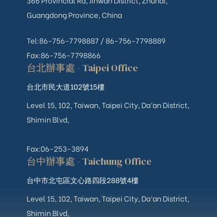
366 Provincial Rd, Jinwan District, Zhuhai,
Guangdong Province, China
Tel:86-756-7798887 /
86-756-
7798889
Fax:86-756-7798866
台北辦事處 - Taipei Office
台北市民大道102號15樓
Level 15, 102, Taiwan, Taipei City, Da’an District,
Shimin Blvd,
Fax:06-253-3894
台中辦事處 - Taichung Office
台中市北屯區文心路四段288號4樓
Level 15, 102, Taiwan, Taipei City, Da’an District,
Shimin Blvd,