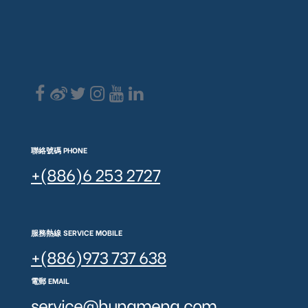
聯絡號碼 PHONE
+(886)6 253 2727
服務熱線 SERVICE MOBILE
+(886)973 737 638
電郵 EMAIL
service@hungmeng.com