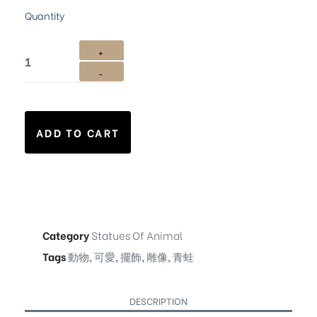
Quantity
ADD TO CART
Category
Statues Of Animal
Tags
動物
,
可愛
,
擺飾
,
雕像
,
青蛙
DESCRIPTION