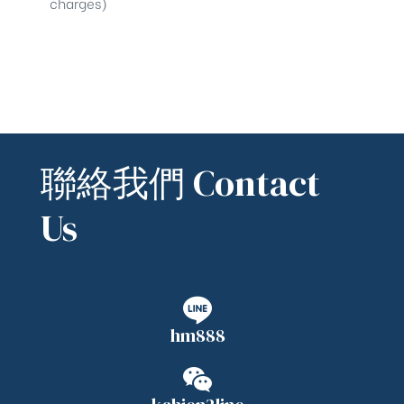
charges)
聯絡我們 Contact
Us
hm888