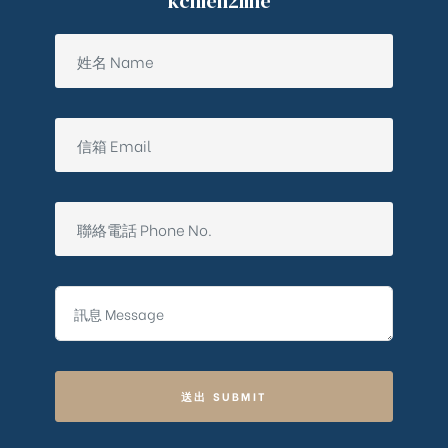
kchien2line
送出 SUBMIT