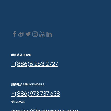
聯絡號碼 PHONE
+(886)6 253 2727
服務熱線 SERVICE MOBILE
+(886)973 737 638
電郵 EMAIL
service@hungmeng.com