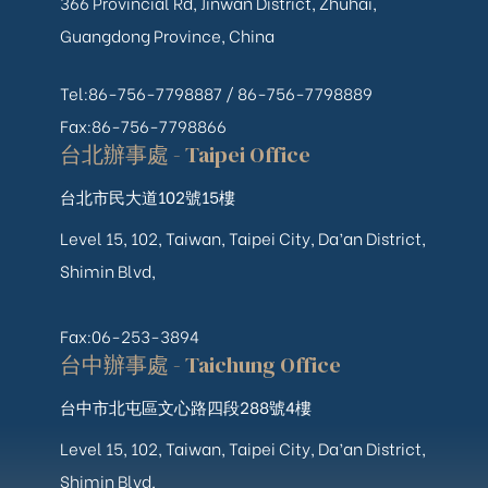
366 Provincial Rd, Jinwan District, Zhuhai,
Guangdong Province, China
Tel:86-756-7798887 /
86-756-
7798889
Fax:86-756-7798866
台北辦事處 - Taipei Office
台北市民大道102號15樓
Level 15, 102, Taiwan, Taipei City, Da’an District,
Shimin Blvd,
Fax:06-253-3894
台中辦事處 - Taichung Office
台中市北屯區文心路四段288號4樓
Level 15, 102, Taiwan, Taipei City, Da’an District,
Shimin Blvd,