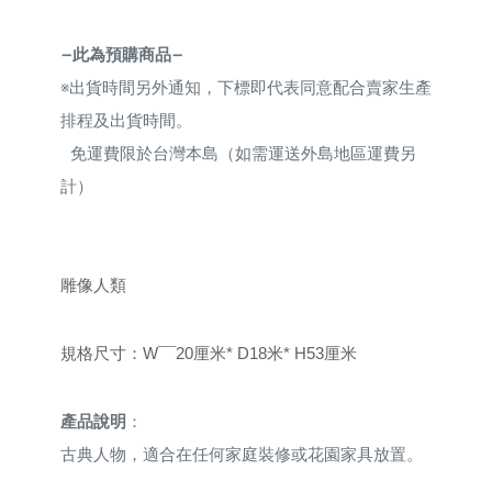
—此為預購商品—
※
出貨時間另外通知，下標即代表同意配合賣家生產
排程及出貨時間。
免運費限於台灣本島（如需運送外島地區運費另
計）
雕像人類
規格尺寸
：
W¯¯20厘米* D18米* H53厘米
產品說明
：
古典人物，適合在任何家庭裝修或花園家具放置。