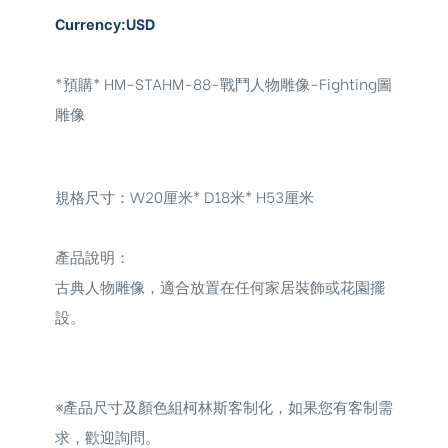
Currency:USD
*預購* HM-STAHM-88-戰鬥人物雕像-Fighting圖
雕像
規格尺寸：W20厘米* D18米* H53厘米
產品說明：
古典人物雕像，
適合放置在任何家居裝飾或花園擺
設。
※
產品尺寸及顏色組柯林斯客制化，如果您有客制需
求，歡迎詢問。