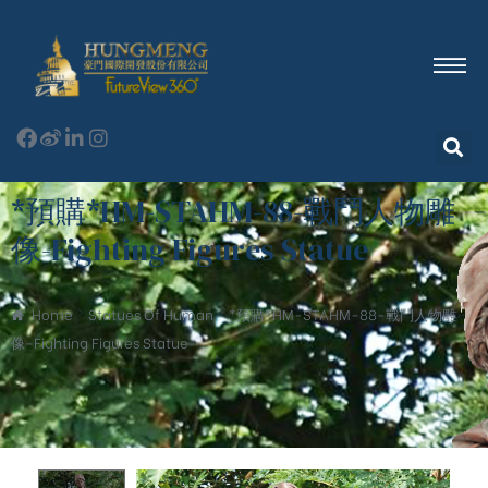
*預購*HM-STAHM-88-戰鬥人物雕
像-Fighting Figures Statue
Home
Statues Of Human
*預購*HM-STAHM-88-戰鬥人物雕
像-Fighting Figures Statue