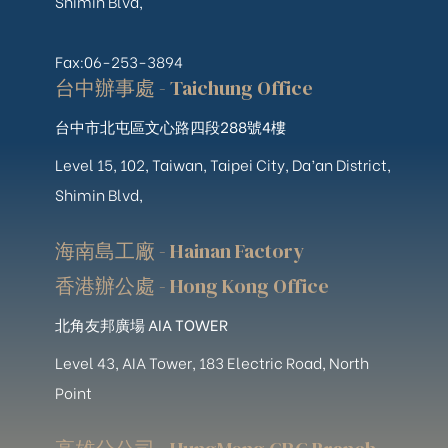
Shimin Blvd,
Fax:06-253-3894
台中辦事處 - Taichung Office
台中市北屯區文心路四段288號4樓
Level 15, 102, Taiwan, Taipei City, Da’an District,
Shimin Blvd,
海南島工廠 - Hainan Factory
香港辦公處 - Hong Kong Office
北角友邦廣場 AIA TOWER
Level 43, AIA Tower, 183 Electric Road, North
Point