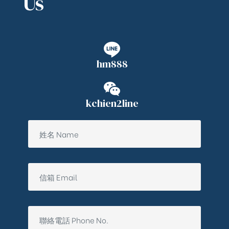
Us
hm888
kchien2line