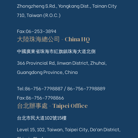
Zhongzheng S.Rd., Yongkang Dist., Tainan City
710, Taiwan (R.O.C.)
Fax:06-253-3894
大陸珠海總公司 - China HQ
中國廣東省珠海市紅旗鎮珠海大道北側
366 Provincial Rd, Jinwan District, Zhuhai,
Guangdong Province, China
Tel:86-756-7798887 /
86-756-
7798889
Fax:86-756-7798866
台北辦事處 - Taipei Office
台北市民大道102號15樓
Level 15, 102, Taiwan, Taipei City, Da’an District,