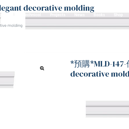
t decorative molding
graving
Technical
Projects
News
Books
Shop
ve molding
*預購*MLD-14
decorative mol