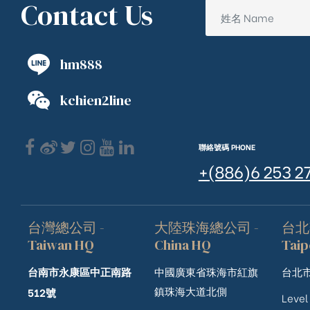
Contact Us
hm888
kchien2line
聯絡號碼 PHONE
+(886)6 253 2
台灣總公司 -
大陸珠海總公司 -
台北
Taiwan HQ
China HQ
Taip
台南市永康區中正南路
中國廣東省珠海市紅旗
台北市
鎮珠海大道北側
512號
Level