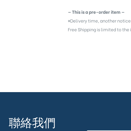
— This is a pre-order item —
※
Delivery time, another notice
Free Shipping is limited to the
聯絡我們