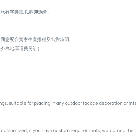
您有客製需求,歡迎詢問。
表同意配合賣家生產排程及出貨時間。
送外島地區運費另計）
ngs
, suitable for placing in any outdoor facade decoration or int
e customized, if you have custom requirements, welcomed the i