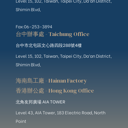
Level 15, 102, Taiwan, Taipei City, Da’an District,
Shimin Blvd,
Fax:06-253-3894
台中辦事處 - Taichung Office
台中市北屯區文心路四段288號4樓
Level 15, 102, Taiwan, Taipei City, Da’an District,
Shimin Blvd,
海南島工廠 - Hainan Factory
香港辦公處 - Hong Kong Office
北角友邦廣場 AIA TOWER
Level 43, AIA Tower, 183 Electric Road, North
Point