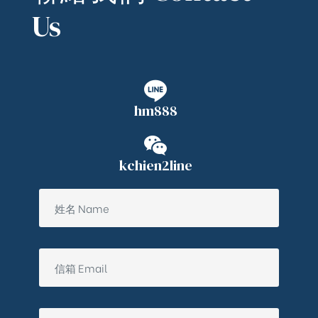
Us
hm888
kchien2line