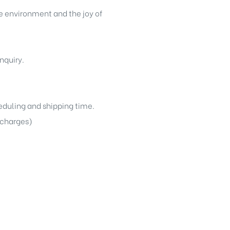
he environment and the joy of
nquiry.
heduling and shipping time.
g charges)