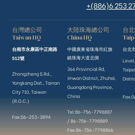
+(886)6 253 2
台灣總公司 -
大陸珠海總公司 -
台北
Taiwan HQ
China HQ
Taip
台南市永康區中正南路
中國廣東省珠海市紅旗
台北市
鎮珠海大道北側
512號
Level
366 Provincial Rd,
Taipei
Zhongzheng S.Rd.,
Jinwan District, Zhuhai,
Distri
Yongkang Dist., Tainan
Guangdong Province,
City 710, Taiwan
China
Fax:
(R.O.C.)
Tel:86-756-7798887
Fax:06-253-3894
/
86-756-
7798889
Fax:86-756-7798866