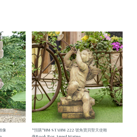
TREND
身雕像
*預購*HM-STAHM-222-號角寶貝聖天使雕
e
像Book Boy Angel Statue