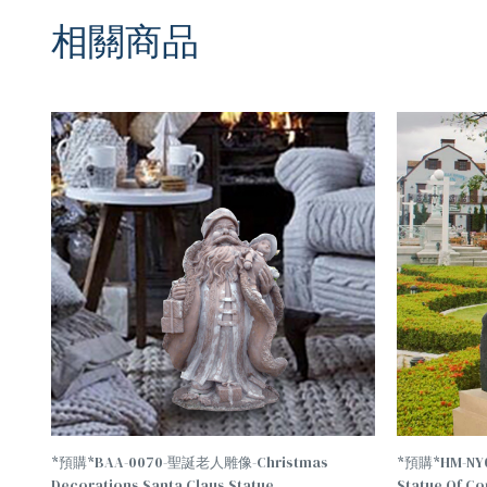
相關商品
TREND
*預購*BAA-0070-聖誕老人雕像-Christmas
*預購*HM-NY
Decorations Santa Claus Statue
Statue Of C