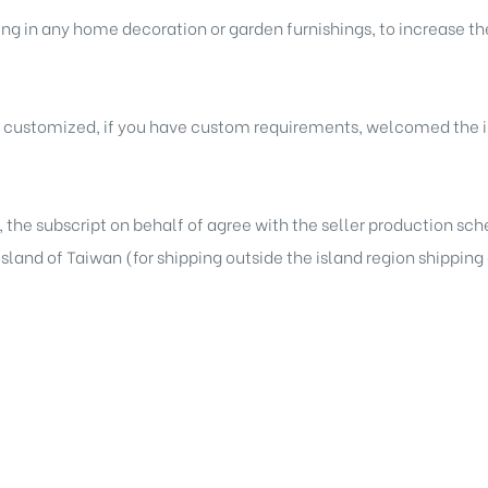
cing in any home decoration or garden furnishings, to increase t
e customized, if you have custom requirements, welcomed the i
, the subscript on behalf of agree with the seller production sc
 island of Taiwan (for shipping outside the island region shippin