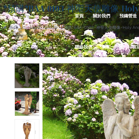
*預購*BAA-0103-神聖天使雕像-Holy An
首頁
關於我們
預鑄營造
首頁
Statues Of Human
*預購*BAA-0103-神聖天使雕像-Holy Angel
聯絡我們
東京一戶建
宮