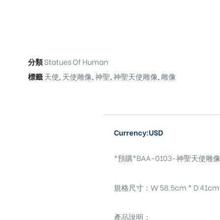
分類
Statues Of Human
標籤
天使
,
天使雕像
,
神聖
,
神聖天使雕像
,
雕像
Currency:USD
*預購*BAA-0103-神聖天使雕像-Hol
規格尺寸：W 58.5cm * D 41cm *
產品說明：