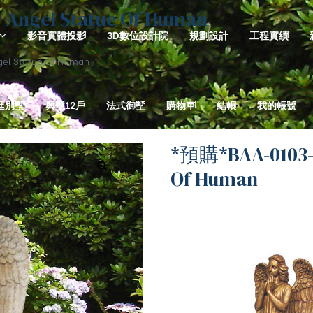
gel Statue Of Human
影音實體投影
3D數位設計院
規劃設計
工程實績
 Statue Of Human
廷別墅
興墅12戶
法式御墅
購物車
結帳
我的帳號
*預購*BAA-0103
Of Human