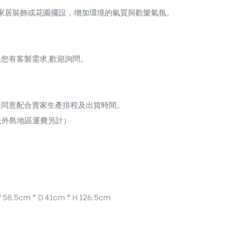
家居裝飾或花園擺設，增加環境的氣質與歡樂氣氛。
您有客製需求,歡迎詢問。
表同意配合賣家生產排程及出貨時間。
送外島地區運費另計）
 58.5cm * D 41cm * H 126.5cm