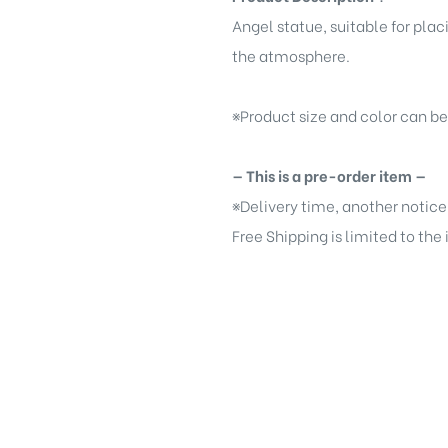
Angel statue, suitable for pla
the atmosphere.
※
Product size and color can b
— This is a pre-order item —
※
Delivery time, another notice
Free Shipping is limited to the