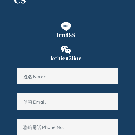
hm888
kchien2line