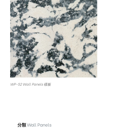
WP-52 Wall Panels 樣板
分類
Wall Panels