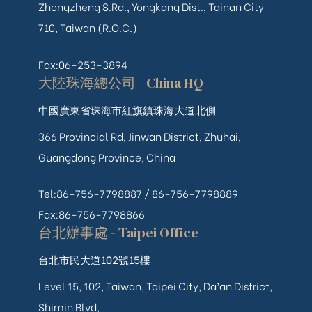
Zhongzheng S.Rd., Yongkang Dist., Tainan City
710, Taiwan (R.O.C.)
Fax:06-253-3894
大陸珠海總公司 - China HQ
中國廣東省珠海市紅旗鎮珠海大道北側
366 Provincial Rd, Jinwan District, Zhuhai,
Guangdong Province, China
Tel:86-756-7798887 /
86-756-
7798889
Fax:86-756-7798866
台北辦事處 - Taipei Office
台北市民大道102號15樓
Level 15, 102, Taiwan, Taipei City, Da’an District,
Shimin Blvd,