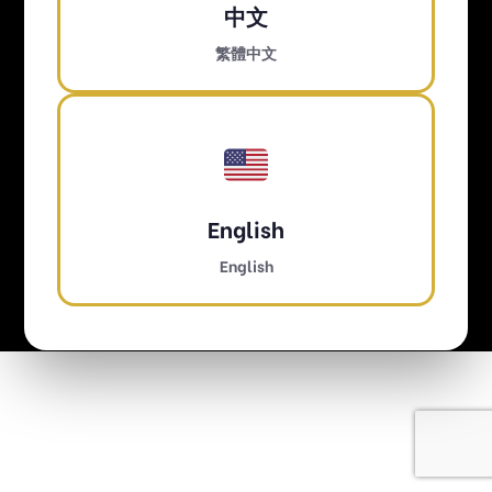
中文
+886 - 0973-737-638
繁體中文
richhm@hungmeng.com
@hm888
© 2026 HungMeng International Development Co.,
English
Ltd. All Rights Reserved.
版權聲明
English
隱私權政策
服務條款