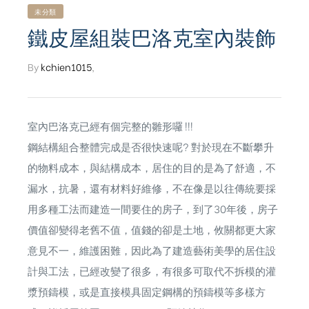
未分類
鐵皮屋組裝巴洛克室內裝飾
By
kchien1015
,
室內巴洛克已經有個完整的雛形囉 !!!
鋼結構組合整體完成是否很快速呢? 對於現在不斷攀升
的物料成本，與結構成本，居住的目的是為了舒適，不
漏水，抗暑，還有材料好維修，不在像是以往傳統要採
用多種工法而建造一間要住的房子，到了30年後，房子
價值卻變得老舊不值，值錢的卻是土地，攸關都更大家
意見不一，維護困難，因此為了建造藝術美學的居住設
計與工法，已經改變了很多，有很多可取代不拆模的灌
ub（含日本
漿預鑄模，或是直接模具固定鋼構的預鑄模等多樣方