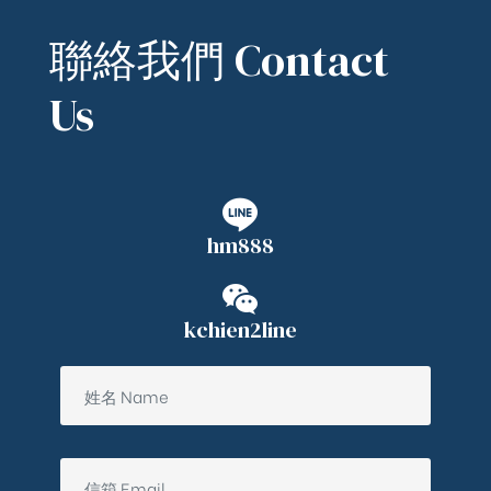
聯絡我們 Contact
Us
hm888
kchien2line