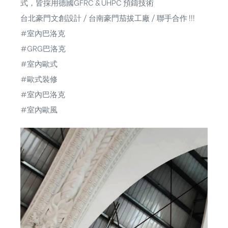
式，皆採用德國GFRC & UHPC 預鑄技術
台北豪門文創設計 / 台南豪門茄拔工廠 / 聯手合作 !!!
#室內巴洛克
#GRG巴洛克
#室內歐式
#歐式裝修
#室內巴洛克
#室內歐風