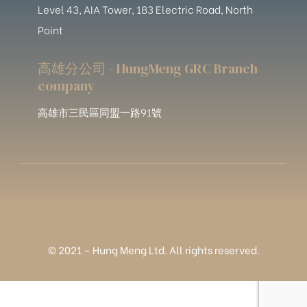
Level 43, AIA Tower, 183 Electric Road, North
Point
高雄分公司 - HungMeng GRC Branch
company
高雄市三民區同盟一路91號
© 2021 – Hung Meng Ltd. All rights reserved.