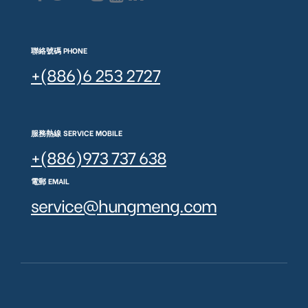
聯絡號碼 PHONE
+(886)6 253 2727
服務熱線 SERVICE MOBILE
+(886)973 737 638
電郵 EMAIL
service@hungmeng.com