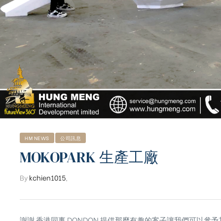
HM NEWS
公司訊息
MOKOPARK 生產工廠
By
kchien1015
,
ub（含日本
謝謝 香港同事 DONDON 提供那麼有趣的案子讓我們可以