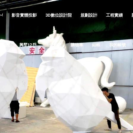
影音實體投影
3D數位設計院
規劃設計
工程實績
廷別墅
興墅12戶
法式御墅
購物車
結帳
我的帳號