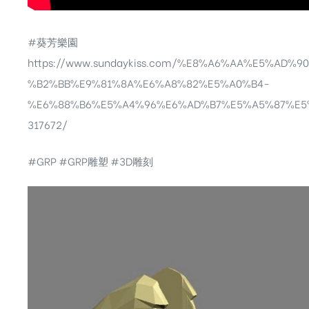
#葵芳樂園
https://www.sundaykiss.com/%E8%A6%AA%E5%AD
%B2%BB%E9%81%8A%E6%A8%82%E5%A0%B4-
%E6%88%B6%E5%A4%96%E6%AD%B7%E5%A5%87%E5
317672/
#GRP
#GRP雕塑
#3D雕刻