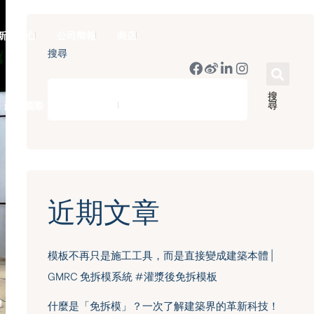
新聞中心
公司簡報
商店
搜尋
搜
尋
豪門國際 ｜ 50週年里程碑
English
近期文章
模板不再只是施工工具，而是直接變成建築本體 |
GMRC 免拆模系統 #灌漿後免拆模板
什麼是「免拆模」？一次了解建築界的革新科技！