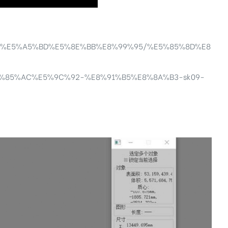
%90%E5%A5%BD%E5%8E%BB%E8%99%95/%E5%85%8D%E8
%85%AC%E5%9C%92-%E8%91%B5%E8%8A%B3-sk09-