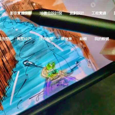
影音實體投影
3D數位設計院
規劃設計
工程實績
廷別墅
興墅12戶
法式御墅
購物車
結帳
我的帳號