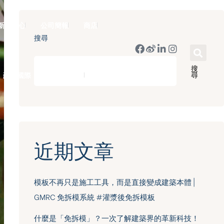
新聞中心
公司簡報
商店
搜尋
搜
尋
豪門國際 ｜ 50週年里程碑
English
近期文章
模板不再只是施工工具，而是直接變成建築本體 |
GMRC 免拆模系統 #灌漿後免拆模板
什麼是「免拆模」？一次了解建築界的革新科技！