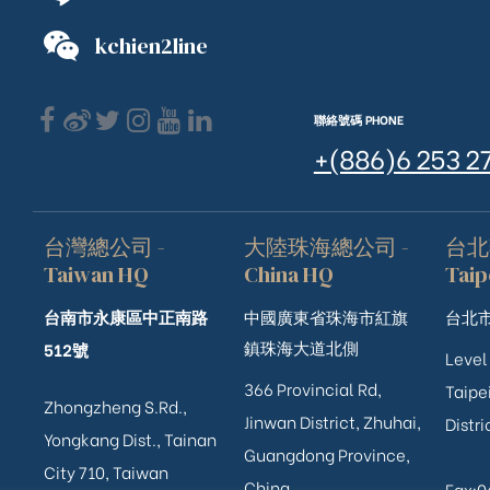
kchien2line
聯絡號碼 PHONE
+(886)6 253 2
台灣總公司 -
大陸珠海總公司 -
台北
Taiwan HQ
China HQ
Taip
台南市永康區中正南路
中國廣東省珠海市紅旗
台北市
鎮珠海大道北側
512號
Level
366 Provincial Rd,
Taipei
Zhongzheng S.Rd.,
Jinwan District, Zhuhai,
Distri
Yongkang Dist., Tainan
Guangdong Province,
City 710, Taiwan
China
Fax: