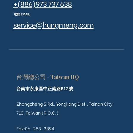
+(886)973 737 638
電郵 EMAIL
service@hungmeng.com
台灣總公司 - Taiwan HQ
台南市永康區中正南路512號
Zhongzheng S.Rd., Yongkang Dist., Tainan City
710, Taiwan (R.O.C.)
Fax:06-253-3894