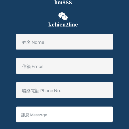
hm888
kchien2line