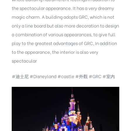
the spectacular appearance. It has a very dreamy
magic charm. A building adopts GRC, which is not
only a line board but also more decoration to design
a combination of various appearances, to give full
play to the greatest advantages of GRC, In addition
to the appearance, the interior is also very
spectacular
#迪士尼 #Disneyland #castle #外觀 #GRC #室內