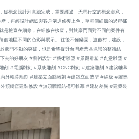
，從概念設計到實踐完成，需要經過，天馬行空的概念創意，
與生產，再經設計總監與客戶溝通修復上色，至每個細節的過程都
就是檢查在細修，在細修在檢查，對於豪門面對不同的案件有
每個地區不同的色彩與展示。 往後不僅樂園，渡假村，建設，
對於豪門不斷的突破，也是希望提升台灣產業區塊戀的整體結
走下去的好朋友
#藝術設計
#藝術雕塑
#景觀雕塑
#創意雕塑
#
雕刻
#電腦雕刻
#系統雕刻
#CNC雕刻
#建築雕刻
#建築帷幕
室內外帷幕雕刻
#建築立面牆雕刻
#建築立面造型
#線板
#羅馬
內外預鑄營建裝修設
#無須牆體結構可帷幕
#建材差異
#建築裝