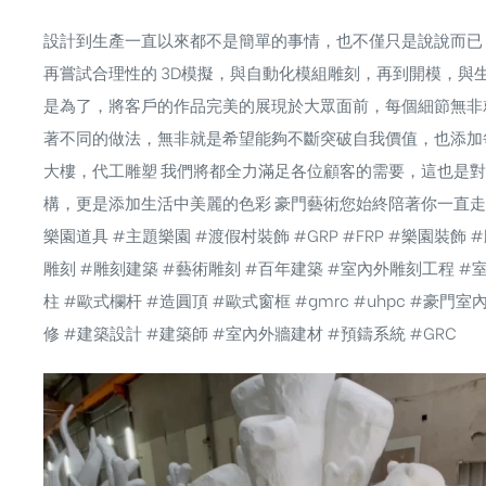
設計到生產一直以來都不是簡單的事情，也不僅只是說說而已
再嘗試合理性的 3D模擬，與自動化模組雕刻，再到開模，
是為了，將客戶的作品完美的展現於大眾面前，每個細節無非
著不同的做法，無非就是希望能夠不斷突破自我價值，也添加
大樓，代工雕塑 我們將都全力滿足各位顧客的需要，這也是
構，更是添加生活中美麗的色彩 豪門藝術您始終陪著你一直
樂園道具
#主題樂園
#渡假村裝飾
#GRP
#FRP
#樂園裝飾
#
雕刻
#雕刻建築
#藝術雕刻
#百年建築
#室內外雕刻工程
#
柱
#歐式欄杆
#造圓頂
#歐式窗框
#gmrc
#uhpc
#豪門室
修
#建築設計
#建築師
#室內外牆建材
#預鑄系統
#GRC
視
訊
播
放