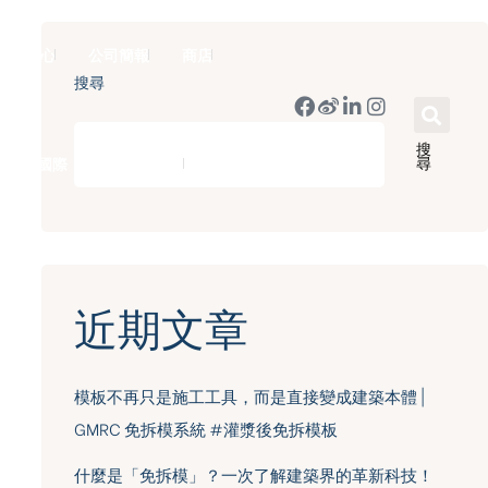
新聞中心
公司簡報
商店
搜尋
搜
尋
豪門國際 ｜ 50週年里程碑
English
近期文章
模板不再只是施工工具，而是直接變成建築本體 |
GMRC 免拆模系統 #灌漿後免拆模板
什麼是「免拆模」？一次了解建築界的革新科技！