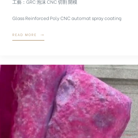
工藝：GRC 泡沫 CNC 切割 開模
Glass Reinforced Poly CNC automat spray coating
READ MORE