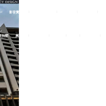
影音實體投影
3D數位設計院
規劃設計
工程實績
廷別墅
興墅12戶
法式御墅
購物車
結帳
我的帳號