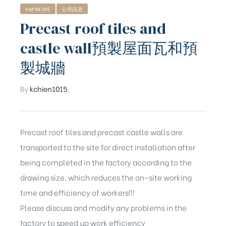
HM NEWS
公司訊息
Precast roof tiles and
castle wall預製屋面瓦和預
製城牆
By
kchien1015
,
Precast roof tiles and precast castle walls are
transported to the site for direct installation after
being completed in the factory according to the
drawing size, which reduces the on-site working
time and efficiency of workers!!!
ub（含日本
Please discuss and modify any problems in the
factory to speed up work efficiency