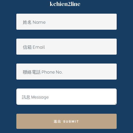
kchien2line
送出 SUBMIT