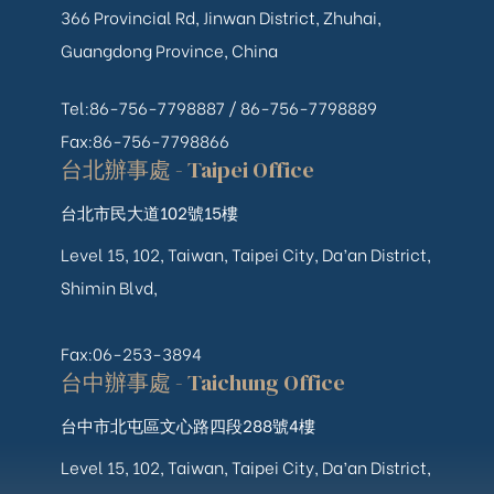
366 Provincial Rd, Jinwan District, Zhuhai,
Guangdong Province, China
Tel:86-756-7798887 /
86-756-
7798889
Fax:86-756-7798866
台北辦事處 - Taipei Office
台北市民大道102號15樓
Level 15, 102, Taiwan, Taipei City, Da’an District,
Shimin Blvd,
Fax:06-253-3894
台中辦事處 - Taichung Office
台中市北屯區文心路四段288號4樓
Level 15, 102, Taiwan, Taipei City, Da’an District,