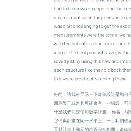
had to be drawn on paper and then rev
environment since they needed to be 
was a bit challenging to get the exa
measurements were the same, we hopp
with the actual site and make sure t
idea of the final product’s size, wit
saved just by using this new and imp
each structure like they did back then
like we’re practically making these
好的，讓我來展示一下這個設計是如何
因爲架子或道具可能會有一些錯誤，可
什麼我們決定使用數字計畫。 你看，場
它們與計畫在同一水平上。一旦我們確定
置與計畫上顯示的位置完全相同，這確保