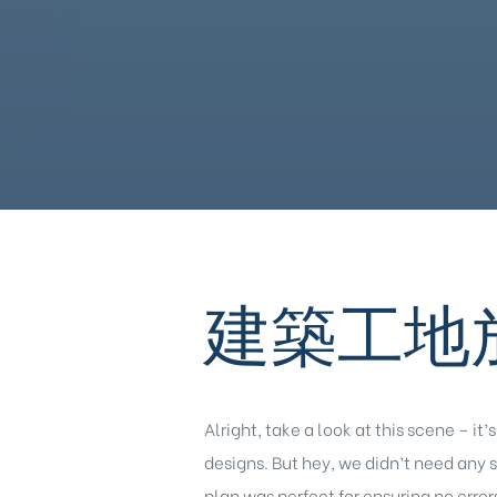
建築工地
Alright, take a look at this scene – it
designs. But hey, we didn’t need any 
plan was perfect for ensuring no error