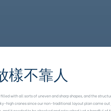
放樣不靠人
’s filled with all sorts of uneven and sharp shapes, and the struct
sky-high cranes since our non-traditional layout plan came out 
s, and it needed to be checked and retouched just a handful of tim