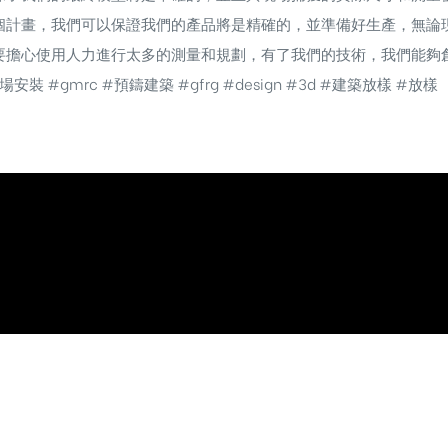
個計畫，我們可以保證我們的產品將是精確的，並準備好生產，無論
要擔心使用人力進行太多的測量和規劃，有了我們的技術，我們能夠創
場安裝
#gmrc
#預鑄建築
#gfrg
#design
#3d
#建築放樣
#放樣