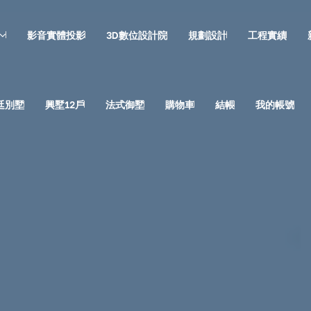
影音實體投影
3D數位設計院
規劃設計
工程實績
廷別墅
興墅12戶
法式御墅
購物車
結帳
我的帳號