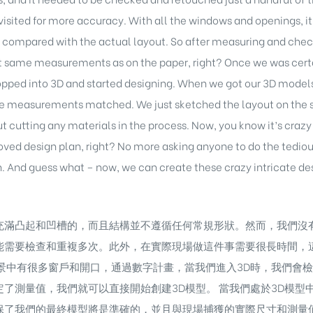
isited for more accuracy. With all the windows and openings, it
compared with the actual layout. So after measuring and checki
ct same measurements as on the paper, right? Once we was cert
ed into 3D and started designing. When we got our 3D models
he measurements matched. We just sketched the layout on the s
hout cutting any materials in the process. Now, you know it’s cra
roved design plan, right? No more asking anyone to do the tedio
. And guess what – now, we can create these crazy intricate desi
充滿凸起和凹槽的，而且結構並不遵循任何常規形狀。然而，我們沒
能需要檢查和重複多次。此外，在實際現場做這件事需要很長時間，
景中有很多窗戶和開口，通過數字計畫，當我們進入3D時，我們會
了測量值，我們就可以直接開始創建3D模型。 當我們處於3D模型
了我們的最終模型將是準確的，並且與現場捕獲的實際尺寸和測量值