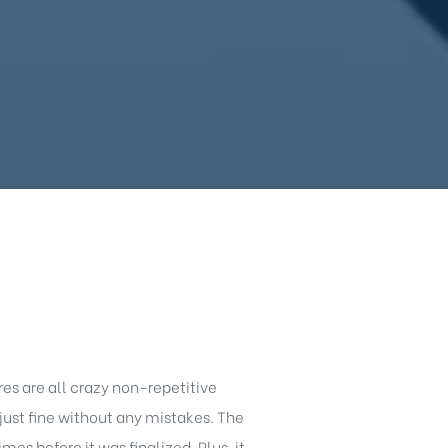
ures are all crazy non-repetitive
just fine without any mistakes. The
es before it was finalized. Plus, it