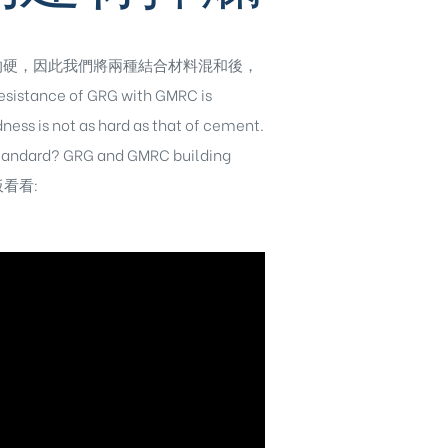
泥來的硬，因此我們將兩種結合材料混和後，
e of GRG with GMRC is
ess is not as hard as that of cement.
 standard? GRG and GMRC building
料板看看: