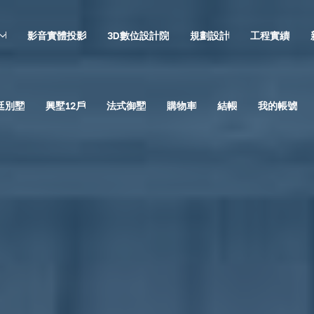
影音實體投影
3D數位設計院
規劃設計
工程實績
廷別墅
興墅12戶
法式御墅
購物車
結帳
我的帳號