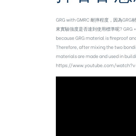
GRG with GMRC 耐摔程度，
來實驗強度是否達到使用標準呢? GRG + GMR
because GRG material is fireproof and
Therefore, after mixing the two bond
materials are made and used in 
https://www.youtube.com/watch?