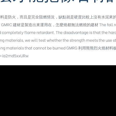
因為GRG材料是防火，而且是完全阻燃情況，缺點就是硬度比較上沒有水
C 建材是製造出來運用在，怎麼燒都無法燃燒的建材 The fall resistanc
 completely flame retardant. The disadvantage is that the hardn
ing materials, we will test whether the strength meets the use
building materials that cannot be burned GMRG 利用熊熊烈火燒材
v=ia2md5xxURw