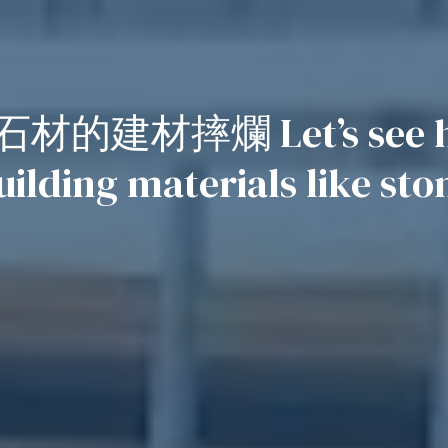
摔爛 Let’s see how 
uilding materials like sto