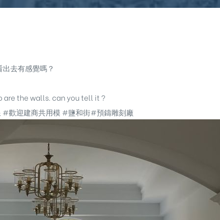
看出去有感覺嗎？
are the walls. can you tell it ?
浪
#歡迎建商共用模
#鹽和街#預鑄雕刻廠