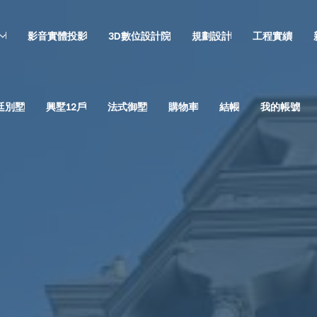
影音實體投影
3D數位設計院
規劃設計
工程實績
廷別墅
興墅12戶
法式御墅
購物車
結帳
我的帳號