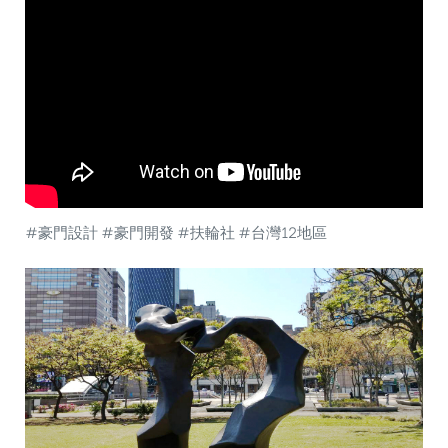
#豪門設計 #豪門開發 #扶輪社 #台灣12地區