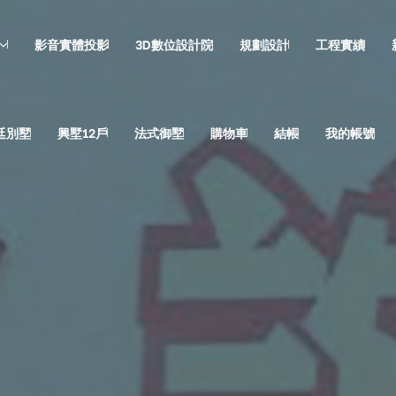
影音實體投影
3D數位設計院
規劃設計
工程實績
廷別墅
興墅12戶
法式御墅
購物車
結帳
我的帳號