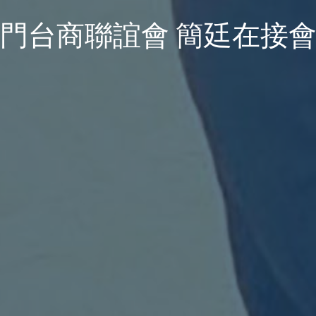
門台商聯誼會 簡廷在接