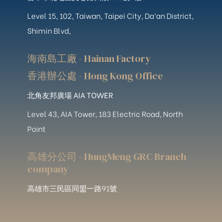
Level 15, 102, Taiwan, Taipei City, Da’an District,
Shimin Blvd,
海南島工廠 - Hainan Factory
香港辦公處 - Hong Kong Office
北角友邦廣場 AIA TOWER
Level 43, AIA Tower, 183 Electric Road, North
Point
高雄分公司 - HungMeng GRC Branch
company
高雄市三民區同盟一路91號