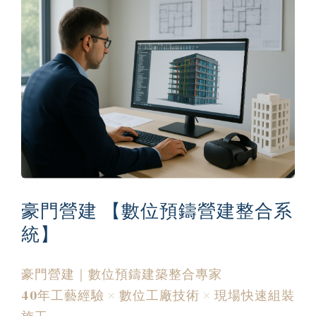
豪門營建 【數位預鑄營建整合系
統】
豪門營建｜數位預鑄建築整合專家
ub（含日本
40年工藝經驗 × 數位工廠技術 × 現場快速組裝