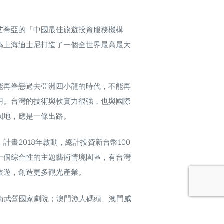
艾蒂亞的「中國最佳旅遊投資服務機構
為上海迪士尼打造了一個全世界最高最大
能再眷戀過去亞洲四小龍的時代，不能再
用。台灣的技術與軟實力很強，也與國際
園地，應是一條出路。
畫2018年啟動，總計投資新台幣100
一個綜合性的主題藝術情境園區，有台灣
旅遊，創造更多觀光產業。
衛武營國家劇院；澳門漁人碼頭、澳門威
美國加州迪士尼增建；珠海橫琴灣酒店、