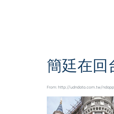
簡廷在回
From:
http://udndata.com.tw/nda