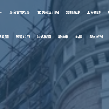
影音實體投影
3D數位設計院
規劃設計
工程實績
廷別墅
興墅12戶
法式御墅
購物車
結帳
我的帳號