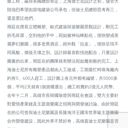
樂工程，贏得美國總部肯定，上海迪士尼設計之初，儘管大
陸強烈希望由當地建築公司承包，但迪士尼總部思考再三，
還是委託他們。
簡廷在擅長立體雕塑、歐式建築與遊樂園景觀設計，剛完工
的毛坏屋，交到他的手中，宛如被神仙棒點化，很快變成美
麗夢幻樂園，很多老舊酒店，經外觀「拉皮」，很快呈現不
同風貌，價值天壤之別。設計師最喜歡找他配合，只要設計
圖畫的出來，簡廷在的團隊就有辦法宛如魔術般的完工。上
海迪士尼所有雕塑產品都由人工做成，工期最忙時珠海廠內
約有5、600人趕工，設計圖上各元件都有編號，共5000多
個，平均2天就有1個貨櫃運出，總工程費約2億元人民幣。
去年十二月，高雄市長韓國瑜曾與簡廷在會談，雙方主要針
對愛情產業鏈及主題遊樂園之招商與開發做討論。由於簡廷
在的公司曾與迪士尼樂園及長隆海洋王國等世界級主題樂園
合作開發建設，因此外界不禁好奇，高雄蓋迪士尼樂園是否