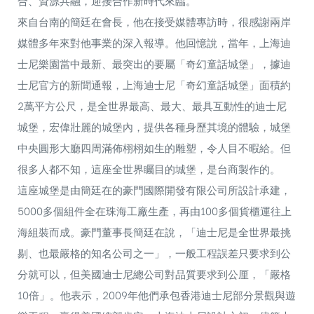
合、資源共融，迎接合作新時代來臨。
來自台南的簡廷在會長，他在接受媒體專訪時，很感謝兩岸
媒體多年來對他事業的深入報導。他回憶說，當年，上海迪
士尼樂園當中最新、最突出的要屬「奇幻童話城堡」，據迪
士尼官方的新聞通報，上海迪士尼「奇幻童話城堡」面積約
2萬平方公尺，是全世界最高、最大、最具互動性的迪士尼
城堡，宏偉壯麗的城堡內，提供各種身歷其境的體驗，城堡
中央圓形大廳四周滿佈栩栩如生的雕塑，令人目不暇給。但
很多人都不知，這座全世界矚目的城堡，是台商製作的。
這座城堡是由簡廷在的豪門國際開發有限公司所設計承建，
5000多個組件全在珠海工廠生產，再由100多個貨櫃運往上
海組裝而成。豪門董事長簡廷在說，「迪士尼是全世界最挑
剔、也最嚴格的知名公司之一」，一般工程誤差只要求到公
分就可以，但美國迪士尼總公司對品質要求到公厘，「嚴格
10倍」。他表示，2009年他們承包香港迪士尼部分景觀與遊