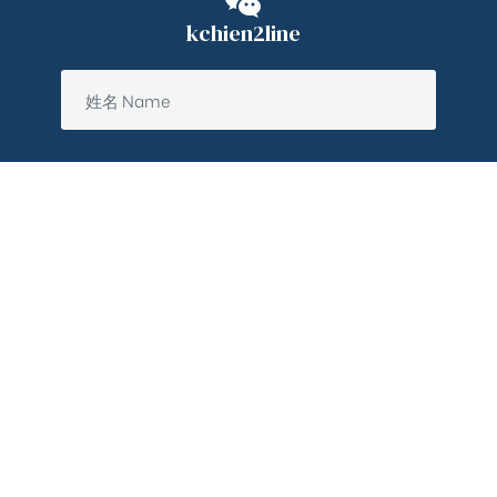
kchien2line
送出 SUBMIT