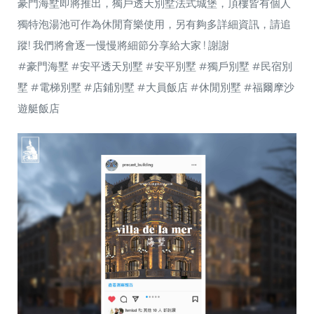
豪門海墅即將推出，獨戶透天別墅法式城堡，頂樓皆有個人
獨特泡湯池可作為休閒育樂使用，另有夠多詳細資訊，請追
蹤! 我們將會逐一慢慢將細節分享給大家 ! 謝謝
#豪門海墅 #安平透天別墅 #安平別墅 #獨戶別墅 #民宿別
墅 #電梯別墅 #店鋪別墅 #大員飯店 #休閒別墅 #福爾摩沙
遊艇飯店