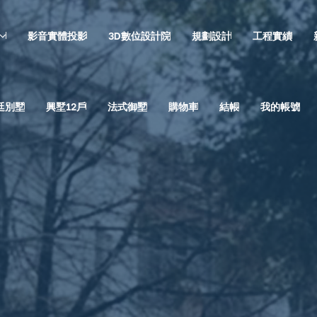
影音實體投影
3D數位設計院
規劃設計
工程實績
廷別墅
興墅12戶
法式御墅
購物車
結帳
我的帳號