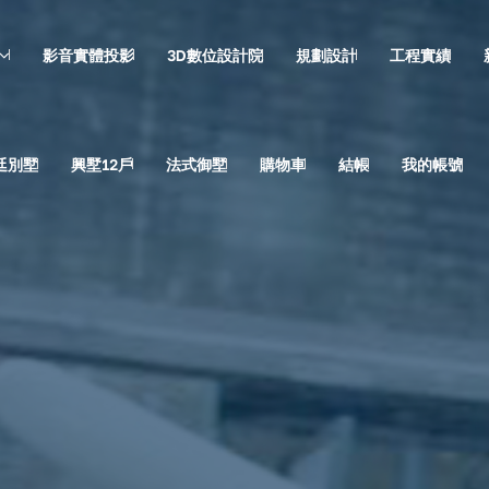
影音實體投影
3D數位設計院
規劃設計
工程實績
廷別墅
興墅12戶
法式御墅
購物車
結帳
我的帳號