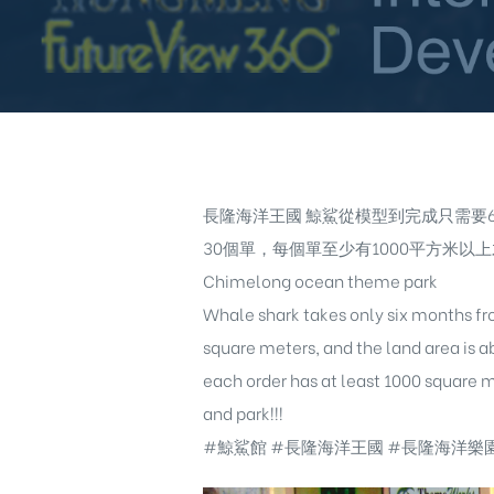
長隆海洋王國 鯨鯊從模型到完成只需要6
30個單，每個單至少有1000平方米以
Chimelong ocean theme park
Whale shark takes only six months fr
square meters, and the land area is 
each order has at least 1000 square me
and park!!!
#鯨鯊館 #長隆海洋王國 #長隆海洋樂園 