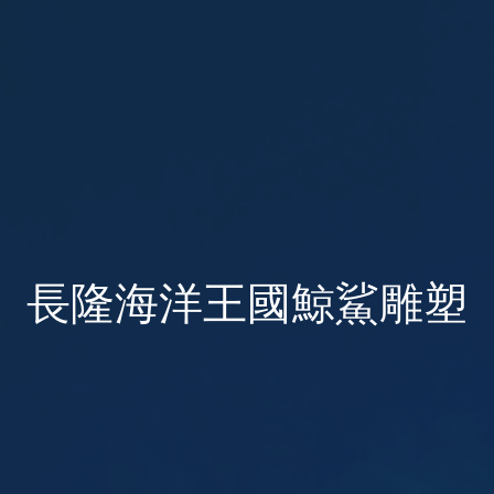
長隆海洋王國鯨鯊雕塑