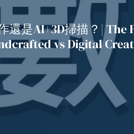
I+3D掃描？| The Future
dcrafted vs Digital Crea