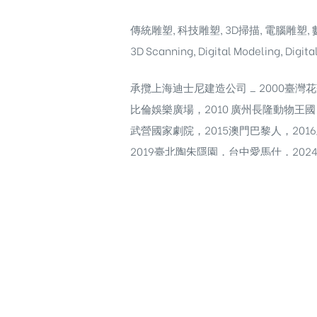
傳統雕塑, 科技雕塑, 3D掃描, 電腦雕塑, 數
3D Scanning, Digital Modeling, Digita
承攬上海迪士尼建造公司 _ 2000臺灣花
比倫娛樂廣場，2010 廣州長隆動物王國
武營國家劇院，2015澳門巴黎人，201
2019臺北陶朱隱園，台中愛馬仕，20
https://www.instagram.com/hmi
建材 #建築外牆材料 #裝飾牆面材料 #
#uhpc #免拆模成型工法 #抗裂建材
快速施工建材 #低維護建材安裝 #耐候性
#藝術與科技 #未來設計 #DigitalSculpting