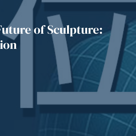
 of Sculpture:
tion