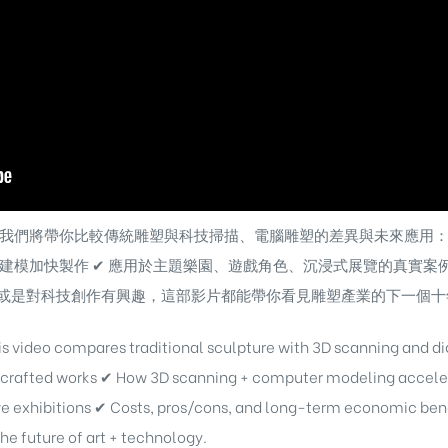
我們將帶你比較傳統雕塑與科技掃描、電腦雕塑的差異與未來應用： 
腦建模加快製作 ✔ 應用於主題樂園、遊戲角色、沉浸式展覽的真實案
或是對科技創作有興趣，這部影片都能帶你看見雕塑產業的下一個十
is video compares traditional sculpture with 3D scanning and di
ndcrafted works ✔ How 3D scanning + computer modeling accele
 exhibitions ✔ Costs, pros/cons, and long-term economic benefit
he future of art + technology.