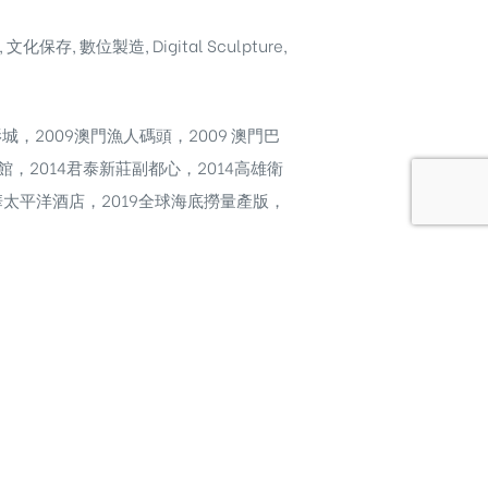
, 數位製造, Digital Sculpture,
城，2009澳門漁人碼頭，2009 澳門巴
館，2014君泰新莊副都心，2014高雄衛
博華太平洋酒店，2019全球海底撈量產版，
現場安裝 #gfrg #hm #uhpc #預鑄建築 #外牆
板生產 #GMRC工法 #GRC工法
#長效建材 #外牆施工 #建築牆面工程 #
料 #建材 #雕塑 #3D掃描 #數位雕塑
ence