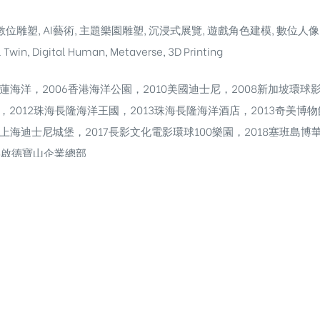
位雕塑, AI藝術, 主題樂園雕塑, 沉浸式展覽, 遊戲角色建模, 數位人像, 文化保存
l Twin, Digital Human, Metaverse, 3D Printing
蓮海洋，2006香港海洋公園，2010美國迪士尼，2008新加坡環球影
，2012珠海長隆海洋王國，2013珠海長隆海洋酒店，2013奇美博物
6上海迪士尼城堡，2017長影文化電影環球100樂園，2018塞班島
24啟德寶山企業總部
sd/ #gmrc #grg #grc #3d #precast #precastconcrete #
預鑄外牆板 #免塗裝外牆材料 #建材生產工法 #建材模具製作 #預鑄牆
 #免噴塗建材 #天然礦石建材 #水泥複合材料 #仿石建材 #建材知識 
建材 #防水建材 #免維護牆面 #色彩不褪色建材 #建材實驗 #建築材
 #3DScanning #DigitalArt #Metaverse #ImmersiveExperi