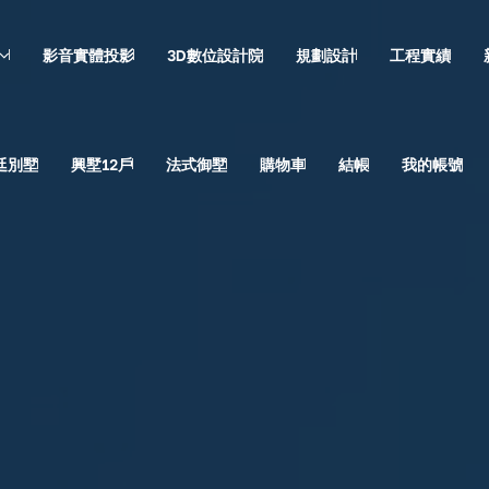
影音實體投影
3D數位設計院
規劃設計
工程實績
廷別墅
興墅12戶
法式御墅
購物車
結帳
我的帳號