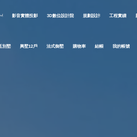
影音實體投影
3D數位設計院
規劃設計
工程實績
廷別墅
興墅12戶
法式御墅
購物車
結帳
我的帳號