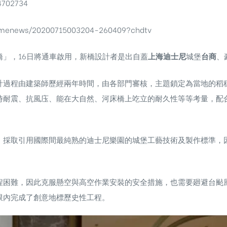
4702734
timenews/20200715003204-260409?chdtv
」，16日將通車啟用，新橋設計者是出自蓋
上海迪士尼
城堡
台商
、
計過程由建築師歷經兩年時間，由各部門審核，主題鎖定為當地的稻
時耐震、抗風庒、能在大自然、河床橋上䇄立的耐久性等等考量，配
，採取引用國際間最純熟的迪士尼樂園的城堡工藝技術及製作標準，
程困難，因此克服懸空與高空作業安裝的安全措施，也需要廻避台颭
限內完成了創意地標歷史性工程。