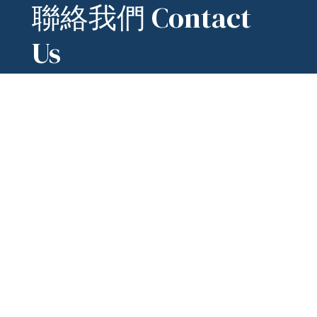
聯絡我們 Contact
Us
hm888
kchien2line