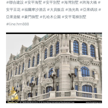
#聯合建設
#安平海墅
#安平別墅
#海灣別墅
#跨海大橋
#
安平豆花
#福爾摩沙酒店
#大員飯店
#漁光島
#亞果碼頭
#
亞果遊艇
#豪門御墅
#扎哈木公園
#安平電梯別墅
#line
:hm888