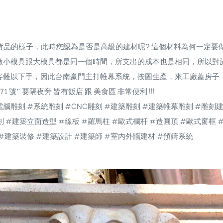
應貨品的樣子，此時您認為是否是高級的建材呢? 這個材料為何一定
做小模具跟大模具都是同一個時間，所支出的成本也是相同，所以對
客難以下手，因此台南豪門主打帷幕系統，按圖生產，來工廠蓋房子
 號” 要隔夜旁 皆有飯店 跟 美食區 非常便利 !!!
腦雕刻 #系統雕刻 #CNC雕刻 #建築雕刻 #建築帷幕雕刻 #雕刻建
#建築立面造型 #線板 #羅馬柱 #歐式欄杆 #造圓頂 #歐式窗框 #g
#建築裝修 #建築設計 #建築師 #室內外牆建材 #預鑄系統