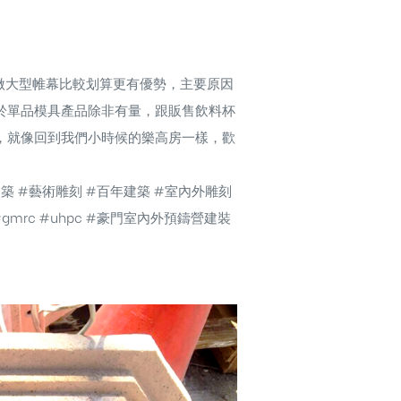
要做大型帷幕比較划算更有優勢，主要原因
於單品模具產品除非有量，跟販售飲料杯
，就像回到我們小時候的樂高房一樣，歡
築 #藝術雕刻 #百年建築 #室內外雕刻
mrc #uhpc #豪門室內外預鑄營建裝