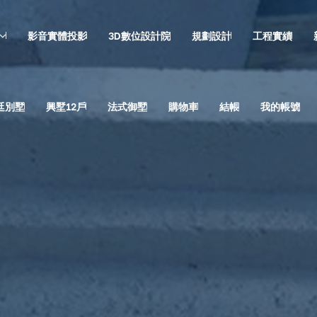
影音實體投影
3D數位設計院
規劃設計
工程實績
廷別墅
興墅12戶
法式御墅
購物車
結帳
我的帳號