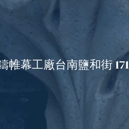
鑄帷幕工廠台南鹽和街 171