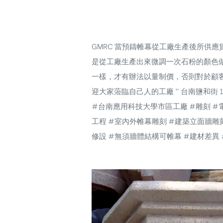
GMRC 當預鑄帷幕從工廠生產後所供
是從工廠生產出來微調一次石粉的顏色
一樣，才有辦法以量制價，否則對於顧
迎大家蒞臨自己人的工廠 ” 台南鹽和街 171
#台南應用科技大學市區工廠 #雕刻 #電
工程 #室內外帷幕雕刻 #建築立面牆雕刻 
修設 #無須牆體結構可帷幕 #建材差異 