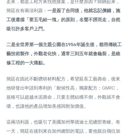
走來，都是工程方來找他接案，是什麼原因？歸納起來，
簡廷在有兩項利器：
一是簽了合同後，他就忘記價錢，施
工後遵循「要五毛給一塊」的原則，名聲不脛而走，自然
吸引許多客戶上門。
二是全世界第一個主題公園在1956年誕生後，都用傳統工
藝技術製作，外觀老化快，通常三到五年就會龜裂，是維
修工程的一大痛點。
簡廷在因此不斷鑽研材料配方，希望延長工藝壽命，後來
他研發出申請到專利的「耐候性高」獨家配方：GMRC，
規格可以超越水泥壽命，只要主體結構不倒，外觀就不會
壞，也讓他的產品增加美感與附加價值。
這兩項利器，也吸引了美國加州華德迪士尼總部青睞。有
一天，簡廷在接到來自加州總部的電話，要他親自飛往加