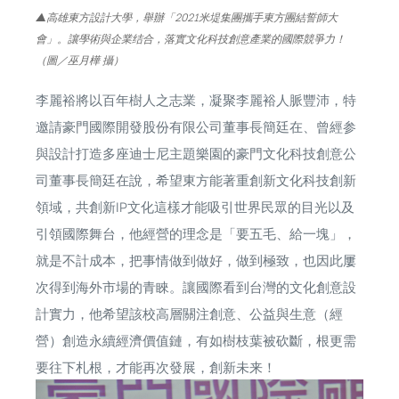
▲高雄東方設計大學，舉辦「2021米堤集團攜手東方團結誓師大
會」。讓學術與企業结合，落實文化科技創意產業的國際競爭力！
（圖／巫月樺 攝）
李麗裕將以百年樹人之志業，凝聚李麗裕人脈豐沛，特
邀請豪門國際開發股份有限公司董事長簡廷在、曾經参
與設計打造多座迪士尼主題樂園的豪門文化科技創意公
司董事長簡廷在說，希望東方能著重創新文化科技創新
領域，共創新IP文化這樣才能吸引世界民眾的目光以及
引領國際舞台，他經營的理念是「要五毛、給一塊」，
就是不計成本，把事情做到做好，做到極致，也因此屢
次得到海外市場的青睞。讓國際看到台灣的文化創意設
計實力，他希望該校高層關注創意、公益與生意（經
營）創造永續經濟價值鏈，有如樹枝葉被砍斷，根更需
要往下札根，才能再次發展，創新未来！