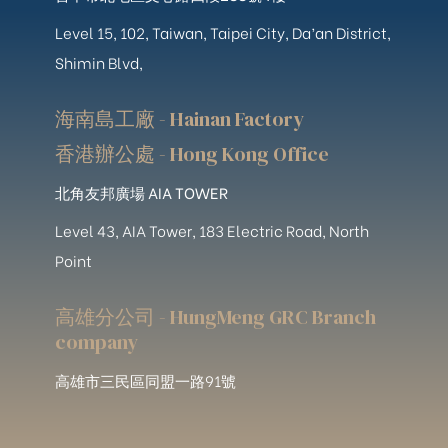
Level 15, 102, Taiwan, Taipei City, Da’an District,
Shimin Blvd,
海南島工廠 - Hainan Factory
香港辦公處 - Hong Kong Office
北角友邦廣場 AIA TOWER
Level 43, AIA Tower, 183 Electric Road, North
Point
高雄分公司 - HungMeng GRC Branch
company
高雄市三民區同盟一路91號