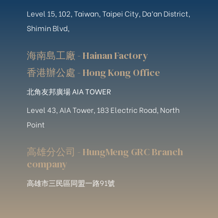
Level 15, 102, Taiwan, Taipei City, Da’an District,
Shimin Blvd,
海南島工廠 - Hainan Factory
香港辦公處 - Hong Kong Office
北角友邦廣場 AIA TOWER
Level 43, AIA Tower, 183 Electric Road, North
Point
高雄分公司 - HungMeng GRC Branch
company
高雄市三民區同盟一路91號