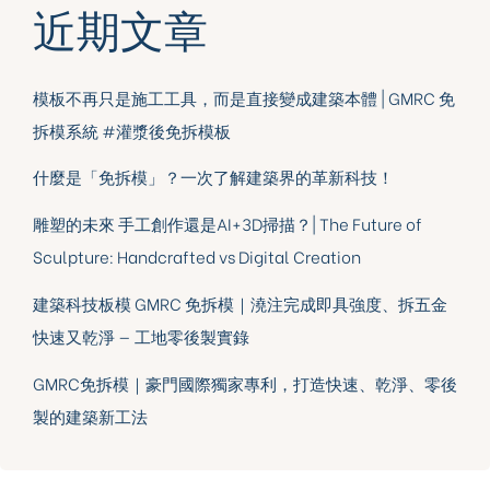
近期文章
模板不再只是施工工具，而是直接變成建築本體 | GMRC 免
拆模系統 #灌漿後免拆模板
什麼是「免拆模」？一次了解建築界的革新科技！
雕塑的未來 手工創作還是AI+3D掃描？| The Future of
Sculpture: Handcrafted vs Digital Creation
建築科技板模 GMRC 免拆模｜澆注完成即具強度、拆五金
快速又乾淨 — 工地零後製實錄
GMRC免拆模｜豪門國際獨家專利，打造快速、乾淨、零後
製的建築新工法