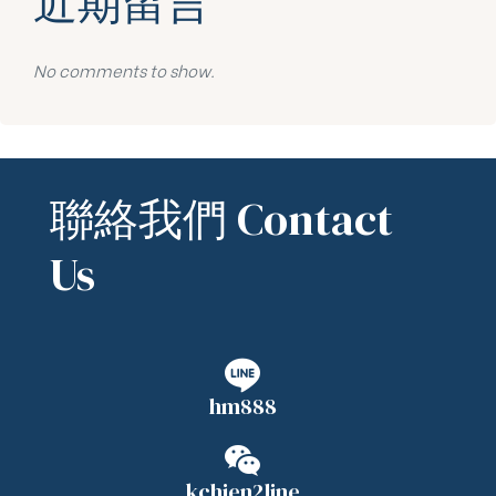
近期留言
No comments to show.
聯絡我們 Contact
Us
hm888
kchien2line