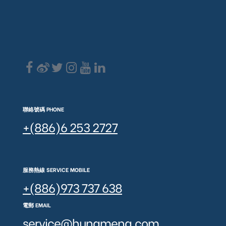
聯絡號碼 PHONE
+(886)6 253 2727
服務熱線 SERVICE MOBILE
+(886)973 737 638
電郵 EMAIL
service@hungmeng.com