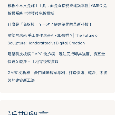
模板不再只是施工工具，而是直接變成建築本體 | GMRC 免
拆模系統 #灌漿後免拆模板
什麼是「免拆模」？一次了解建築界的革新科技！
雕塑的未來 手工創作還是AI+3D掃描？| The Future of
Sculpture: Handcrafted vs Digital Creation
建築科技板模 GMRC 免拆模｜澆注完成即具強度、拆五金
快速又乾淨 — 工地零後製實錄
GMRC免拆模｜豪門國際獨家專利，打造快速、乾淨、零後
製的建築新工法