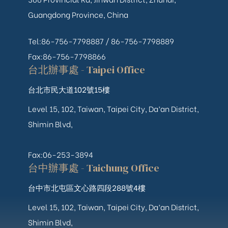
Guangdong Province, China
Tel:86-756-7798887 /
86-756-
7798889
Fax:86-756-7798866
台北辦事處 - Taipei Office
台北市民大道102號15樓
Level 15, 102, Taiwan, Taipei City, Da’an District,
Shimin Blvd,
Fax:06-253-3894
台中辦事處 - Taichung Office
台中市北屯區文心路四段288號4樓
Level 15, 102, Taiwan, Taipei City, Da’an District,
Shimin Blvd,