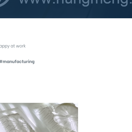
happy at work
#manufacturing