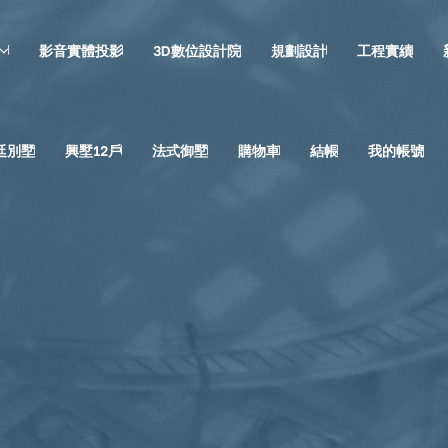
影音實體投影
3D數位設計院
規劃設計
工程實績
廷別墅
興墅12戶
法式御墅
購物車
結帳
我的帳號